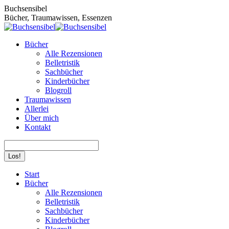
Zum
Buchsensibel
Inhalt
Bücher, Traumawissen, Essenzen
springen
Bücher
Alle Rezensionen
Belletristik
Sachbücher
Kinderbücher
Blogroll
Traumawissen
Allerlei
Über mich
Kontakt
Search:
Facebook
Instagram
Start
page
page
Bücher
opens
opens
Alle Rezensionen
in
in
Belletristik
new
new
Sachbücher
window
window
Kinderbücher