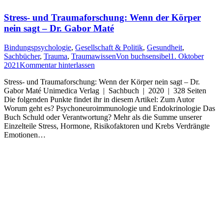
Stress- und Traumaforschung: Wenn der Körper
nein sagt – Dr. Gabor Maté
Bindungspsychologie
,
Gesellschaft & Politik
,
Gesundheit
,
Sachbücher
,
Trauma
,
Traumawissen
Von
buchsensibel
1. Oktober
2021
Kommentar hinterlassen
Stress- und Traumaforschung: Wenn der Körper nein sagt – Dr.
Gabor Maté Unimedica Verlag | Sachbuch | 2020 | 328 Seiten
Die folgenden Punkte findet ihr in diesem Artikel: Zum Autor
Worum geht es? Psychoneuroimmunologie und Endokrinologie Das
Buch Schuld oder Verantwortung? Mehr als die Summe unserer
Einzelteile Stress, Hormone, Risikofaktoren und Krebs Verdrängte
Emotionen…