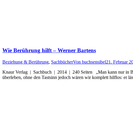
Wie Berührung hilft – Werner Bartens
Beziehung & Berührung
,
Sachbücher
Von
buchsensibel
21. Februar 2
Knaur Verlag | Sachbuch | 2014 | 240 Seiten „Man kann nur in Be
überleben, ohne den Tastsinn jedoch wären wir komplett hilflos: er l