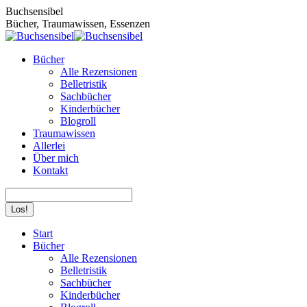
Zum
Buchsensibel
Inhalt
Bücher, Traumawissen, Essenzen
springen
Bücher
Alle Rezensionen
Belletristik
Sachbücher
Kinderbücher
Blogroll
Traumawissen
Allerlei
Über mich
Kontakt
Search:
Facebook
Instagram
Start
page
page
Bücher
opens
opens
Alle Rezensionen
in
in
Belletristik
new
new
Sachbücher
window
window
Kinderbücher