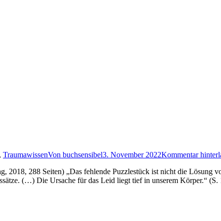
,
Traumawissen
Von
buchsensibel
3. November 2022
Kommentar hinterl
g, 2018, 288 Seiten) „Das fehlende Puzzlestück ist nicht die Lösung
nssätze. (…) Die Ursache für das Leid liegt tief in unserem Körper.“ 