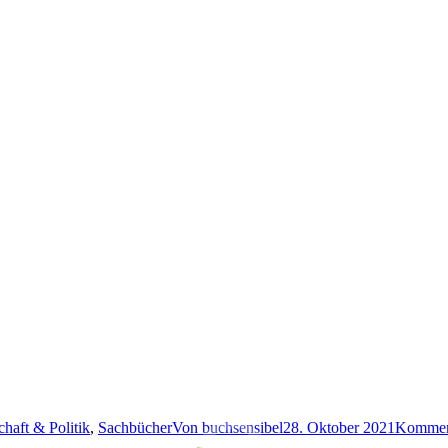
chaft & Politik
,
Sachbücher
Von
buchsensibel
28. Oktober 2021
Komment