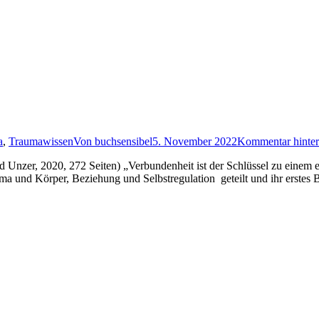
a
,
Traumawissen
Von
buchsensibel
5. November 2022
Kommentar hinter
nzer, 2020, 272 Seiten) „Verbundenheit ist der Schlüssel zu einem er
a und Körper, Beziehung und Selbstregulation geteilt und ihr erstes