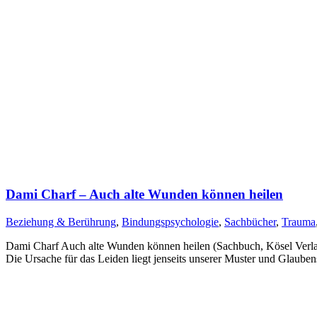
Dami Charf – Auch alte Wunden können heilen
Beziehung & Berührung
,
Bindungspsychologie
,
Sachbücher
,
Trauma
Dami Charf Auch alte Wunden können heilen (Sachbuch, Kösel Verla
Die Ursache für das Leiden liegt jenseits unserer Muster und Glaube