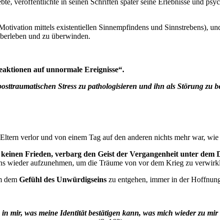
bte, veröffentlichte in seinen Schriften später seine Erlebnisse und p
, Motivation mittels existentiellen Sinnempfindens und Sinnstrebens),
überleben und zu überwinden.
aktionen auf unnormale Ereignisse“.
sttraumatischen Stress zu pathologisieren und ihn als Störung zu bez
 Eltern verlor und von einem Tag auf den anderen nichts mehr war, wie
h
keinen Frieden, verbarg den Geist der Vergangenheit unter dem
bens wieder aufzunehmen, um die Träume von vor dem Krieg zu verwirkl
 um dem
Gefühl des Unwürdigseins
zu entgehen, immer in der Hoffnun
in mir, was meine Identität bestätigen kann, was mich wieder zu mi