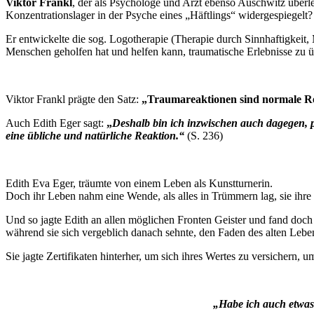
Viktor Frankl
, der als Psychologe und Arzt ebenso Auschwitz überle
Konzentrationslager in der Psyche eines „Häftlings“ widergespiegelt?
Er entwickelte die sog. Logotherapie (Therapie durch Sinnhaftigkeit
Menschen geholfen hat und helfen kann, traumatische Erlebnisse zu 
Viktor Frankl prägte den Satz:
„Traumareaktionen sind normale Re
Auch Edith Eger sagt:
„
Deshalb bin ich inzwischen auch dagegen, po
eine übliche und natürliche Reaktion.“
(S. 236)
Edith Eva Eger, träumte von einem Leben als Kunstturnerin.
Doch ihr Leben nahm eine Wende, als alles in Trümmern lag, sie ihre
Und so jagte Edith an allen möglichen Fronten Geister und fand doc
während sie sich vergeblich danach sehnte, den Faden des alten Le
Sie jagte Zertifikaten hinterher, um sich ihres Wertes zu versichern,
„Habe ich auch etwas 