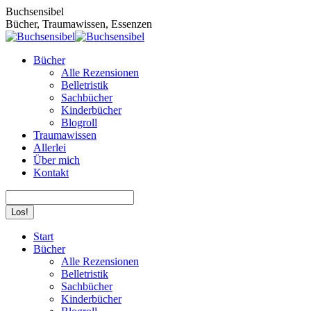
Zum
Buchsensibel
Inhalt
Bücher, Traumawissen, Essenzen
springen
Bücher
Alle Rezensionen
Belletristik
Sachbücher
Kinderbücher
Blogroll
Traumawissen
Allerlei
Über mich
Kontakt
Search:
Facebook
Instagram
Start
page
page
Bücher
opens
opens
Alle Rezensionen
in
in
Belletristik
new
new
Sachbücher
window
window
Kinderbücher