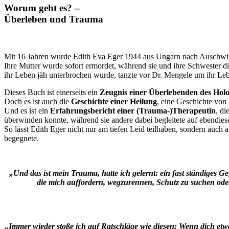
Worum geht es? –
Überleben und Trauma
Mit 16 Jahren wurde Edith Eva Eger 1944 aus Ungarn nach Auschwitz
Ihre Mutter wurde sofort ermordet, während sie und ihre Schwester di
ihr Leben jäh unterbrochen wurde, tanzte vor Dr. Mengele um ihr Le
Dieses Buch ist einerseits ein
Zeugnis einer Überlebenden des Holo
Doch es ist auch die
Geschichte einer Heilung
, eine Geschichte von
Und es ist ein
Erfahrungsbericht einer (Trauma-)Therapeutin
, di
überwinden konnte, während sie andere dabei begleitete auf ebendie
So lässt Edith Eger nicht nur am tiefen Leid teilhaben, sondern auch 
begegnete.
„Und das ist mein Trauma, hatte ich gelernt: ein fast ständiges G
die mich auffordern, wegzurennen, Schutz zu suchen ode
„Immer wieder stoße ich auf Ratschläge wie diesen: Wenn dich etwa