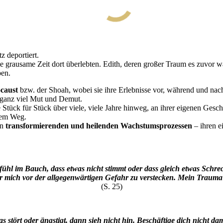
 deportiert.
e grausame Zeit dort überlebten. Edith, deren großer Traum es zuvor war
ben.
caust
bzw. der Shoah, wobei sie ihre Erlebnisse vor, während und nach
 ganz viel Mut und Demut.
e Stück für Stück über viele, viele Jahre hinweg, an ihrer eigenen Ge
sem Weg.
an
transformierenden und heilenden Wachstumsprozessen
– ihren e
efühl im Bauch, dass etwas nicht stimmt oder dass gleich etwas Schr
r mich vor der allgegenwärtigen Gefahr zu verstecken. Mein Trauma 
(S. 25)
s stört oder ängstigt, dann sieh nicht hin. Beschäftige dich nicht