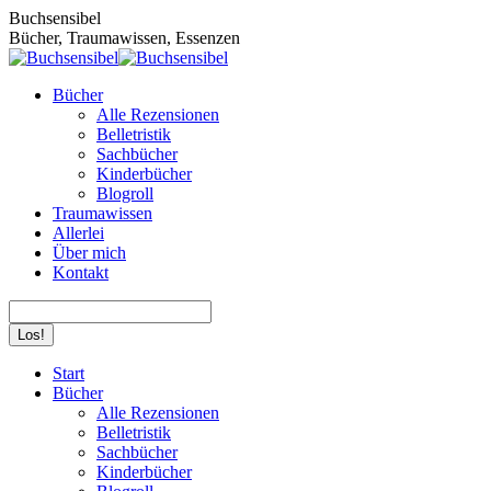
Zum
Buchsensibel
Inhalt
Bücher, Traumawissen, Essenzen
springen
Bücher
Alle Rezensionen
Belletristik
Sachbücher
Kinderbücher
Blogroll
Traumawissen
Allerlei
Über mich
Kontakt
Search:
Facebook
Instagram
Start
page
page
Bücher
opens
opens
Alle Rezensionen
in
in
Belletristik
new
new
Sachbücher
window
window
Kinderbücher