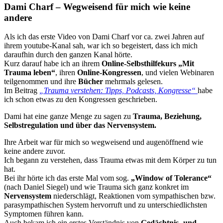
Dami Charf – Wegweisend für mich wie keine
andere
Als ich das erste Video von Dami Charf vor ca. zwei Jahren auf
ihrem youtube-Kanal sah, war ich so begeistert, dass ich mich
daraufhin durch den ganzen Kanal hörte.
Kurz darauf habe ich an ihrem
Online-Selbsthilfekurs „Mit
Trauma leben“
, ihren
Online-Kongressen
, und vielen Webinaren
teilgenommen und ihre
Bücher
mehrmals gelesen.
Im Beitrag
„Trauma verstehen: Tipps, Podcasts, Kongresse“
habe
ich schon etwas zu den Kongressen geschrieben.
Dami hat eine ganze Menge zu sagen zu
Trauma, Beziehung,
Selbstregulation und über das Nervensystem.
Ihre Arbeit war für mich so wegweisend und augenöffnend wie
keine andere zuvor.
Ich begann zu verstehen, dass Trauma etwas mit dem Körper zu tun
hat.
Bei ihr hörte ich das erste Mal vom sog.
„Window of Tolerance“
(nach Daniel Siegel) und wie Trauma sich ganz konkret im
Nervensystem
niederschlägt, Reaktionen vom sympathischen bzw.
parasympathischen System hervorruft und zu unterschiedlichsten
Symptomen führen kann.
Auch bekam ich ein erstes Verständnis von
Gedächtnis- und