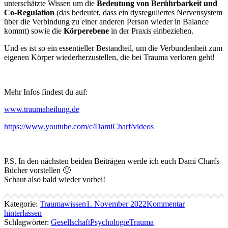
unterschätzte Wissen um die
Bedeutung von Berührbarkeit und
Co-Regulation
(das bedeutet, dass ein dysreguliertes Nervensystem
über die Verbindung zu einer anderen Person wieder in Balance
kommt) sowie die
Körperebene
in der Praxis einbeziehen.
Und es ist so ein essentieller Bestandteil, um die Verbundenheit zum
eigenen Körper wiederherzustellen, die bei Trauma verloren geht!
Mehr Infos findest du auf:
www.traumaheilung.de
https://www.youtube.com/c/
DamiCharf/videos
P.S. In den nächsten beiden Beiträgen werde ich euch Dami Charfs
Bücher vorstellen 🙂
Schaut also bald wieder vorbei!
Kategorie:
Traumawissen
1. November 2022
Kommentar
hinterlassen
Schlagwörter:
Gesellschaft
Psychologie
Trauma