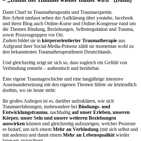
Dami Charf ist Traumatherapeutin und Traumaexpertin.
Ihre Arbeit umfasst neben der Aufklärung über youtube, facebook
und ihren Blog auch Online-Kurse und Online-Kongresse rund um
die Themen Bindung, Beziehungen, Selbstregulation und Trauma,
sowie Prozessgruppen vor Ort.
Zudem bildet sie in
körperorientierter Traumatherapie
aus.
Aufgrund ihrer Social-Media-Präsenz zählt sie momentan wohl zu
den bekanntesten TraumatherapeutInnen Deutschlands.
Und gleichzeitig zeigt sie sich so, dass sogleich ein Gefühl von
Verbindung entsteht – authentisch und berührbar.
Eine eigene Traumageschichte und eine langjährige intensive
Auseinandersetzung mit den eigenen Themen führte sie letztendlich
dorthin, wo sie heute steht:
Ihr großes Anliegen ist es, darüber aufzuklären, wie sich
Traumaerfahrungen, insbesondere bei
Bindungs- und
Entwicklungstrauma
, nachhaltig
auf unser Erleben, unseren
Körper, unser Sein und unsere weiteren Beziehungen
auswirken
können und gleichzeitig aufzuzeigen, welcher Prozesse
es bedarf, um sich einem
Mehr an Verbindung
(mit sich selbst und
mit anderen) und damit einem
Mehr an Lebensqualität
wieder
langsam anzunähern.