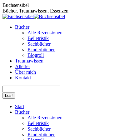
Zum
Buchsensibel
Inhalt
Bücher, Traumawissen, Essenzen
springen
Bücher
Alle Rezensionen
Belletristik
Sachbücher
Kinderbücher
Blogroll
Traumawissen
Allerlei
Über mich
Kontakt
Search:
Facebook
Instagram
Start
page
page
Bücher
opens
opens
Alle Rezensionen
in
in
Belletristik
new
new
Sachbücher
window
window
Kinderbücher