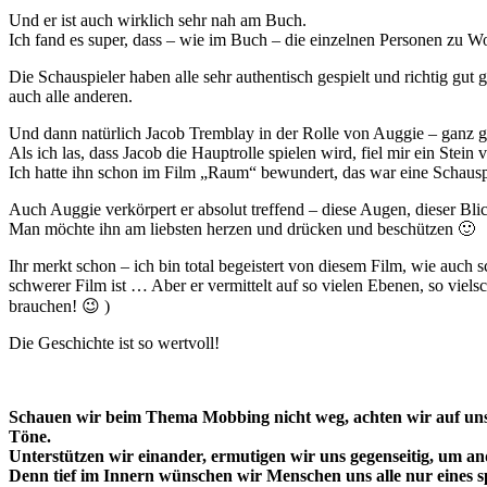
Und er ist auch wirklich sehr nah am Buch.
Ich fand es super, dass – wie im Buch – die einzelnen Personen zu W
Die Schauspieler haben alle sehr authentisch gespielt und richtig gut
auch alle anderen.
Und dann natürlich Jacob Tremblay in der Rolle von Auggie – ganz g
Als ich las, dass Jacob die Hauptrolle spielen wird, fiel mir ein Ste
Ich hatte ihn schon im Film „Raum“ bewundert, das war eine Schausp
Auch Auggie verkörpert er absolut treffend – diese Augen, dieser Bl
Man möchte ihn am liebsten herzen und drücken und beschützen 🙂
Ihr merkt schon – ich bin total begeistert von diesem Film, wie auc
schwerer Film ist … Aber er vermittelt auf so vielen Ebenen, so vielsc
brauchen! 😉 )
Die Geschichte ist so wertvoll!
Schauen wir beim Thema Mobbing nicht weg, achten wir auf unser
Töne.
Unterstützen wir einander, ermutigen wir uns gegenseitig, um an
Denn tief im Innern wünschen wir Menschen uns alle nur eines 