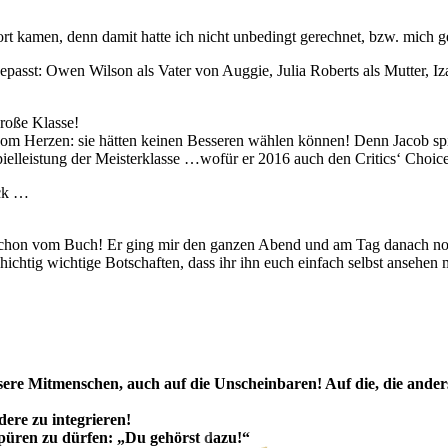
ort kamen, denn damit hatte ich nicht unbedingt gerechnet, bzw. mich
 gepasst: Owen Wilson als Vater von Auggie, Julia Roberts als Mutter, I
roße Klasse!
in vom Herzen: sie hätten keinen Besseren wählen können! Denn Jacob spi
ielleistung der Meisterklasse …wofür er 2016 auch den Critics‘ Choic
ick …
h schon vom Buch! Er ging mir den ganzen Abend und am Tag danach noc
hichtig wichtige Botschaften, dass ihr ihn euch einfach selbst ansehen 
e Mitmenschen, auch auf die Unscheinbaren! Auf die, die anders s
dere zu integrieren!
spüren zu dürfen: „Du gehörst dazu!“