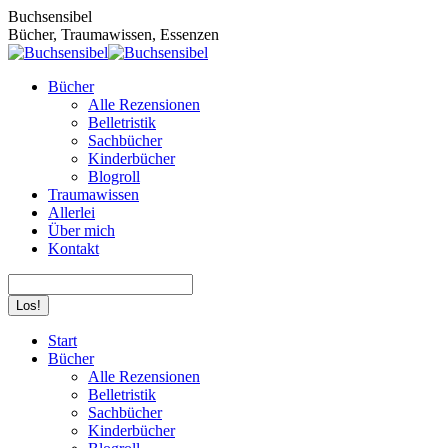
Zum
Buchsensibel
Inhalt
Bücher, Traumawissen, Essenzen
springen
Bücher
Alle Rezensionen
Belletristik
Sachbücher
Kinderbücher
Blogroll
Traumawissen
Allerlei
Über mich
Kontakt
Search:
Facebook
Instagram
Start
page
page
Bücher
opens
opens
Alle Rezensionen
in
in
Belletristik
new
new
Sachbücher
window
window
Kinderbücher