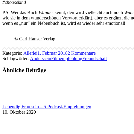
#choosekind
P.S. Wer das Buch
Wunder
kennt, den wird vielleicht auch noch
Wund
wie sie in dem wunderschönen Vorwort erklärt), aber es ergänzt di
wenn es „nur“ ein Nebenbuch ist, wird es wieder sehr emotional!
© Carl Hanser Verlag
Kategorie:
Allerlei
1. Februar 2018
2 Kommentare
Schlagwörter:
Anderssein
Filmempfehlung
Freundschaft
Ähnliche Beiträge
Lebendig Frau sein – 5 Podcast-Empfehlungen
10. Oktober 2020