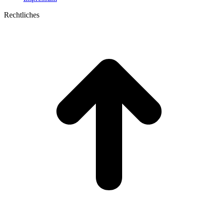
Rechtliches
t
T