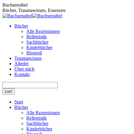
Zum
Buchsensibel
Inhalt
Bücher, Traumawissen, Essenzen
springen
Bücher
Alle Rezensionen
Belletristik
Sachbücher
Kinderbücher
Blogroll
Traumawissen
Allerlei
Über mich
Kontakt
Search:
Facebook
Instagram
Start
page
page
Bücher
opens
opens
Alle Rezensionen
in
in
Belletristik
new
new
Sachbücher
window
window
Kinderbücher