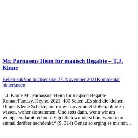
Mr. Parnassus Heim für magisch Begabte – T.J.
Klune
Belletristik
Von
buchsensibel
27. November 2021
Kommentar
hinterlassen
T.J. Klune Mr. Parnassus‘ Heim für magisch Begabte
Roman/Fantasy, Heyne, 2021, 480 Seiten „Es sind die kleinen
Dinge. Kleine Schätze, auf dir wir unvermutet stoßen, ohne zu
wissen, woher sie stammen. Und stets dann, wenn wir am
wenigsten damit rechnen. Eigentlich wunderschön, wenn man
einmal darüber nachdenkt.“ (S. 314) Genau so erging es mir mit…