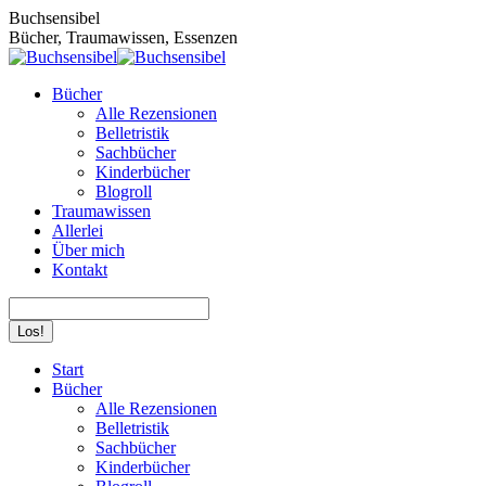
Zum
Buchsensibel
Inhalt
Bücher, Traumawissen, Essenzen
springen
Bücher
Alle Rezensionen
Belletristik
Sachbücher
Kinderbücher
Blogroll
Traumawissen
Allerlei
Über mich
Kontakt
Search:
Facebook
Instagram
Start
page
page
Bücher
opens
opens
Alle Rezensionen
in
in
Belletristik
new
new
Sachbücher
window
window
Kinderbücher