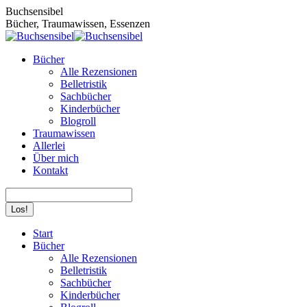
Zum
Buchsensibel
Inhalt
Bücher, Traumawissen, Essenzen
springen
Bücher
Alle Rezensionen
Belletristik
Sachbücher
Kinderbücher
Blogroll
Traumawissen
Allerlei
Über mich
Kontakt
Search:
Facebook
Instagram
Start
page
page
Bücher
opens
opens
Alle Rezensionen
in
in
Belletristik
new
new
Sachbücher
window
window
Kinderbücher