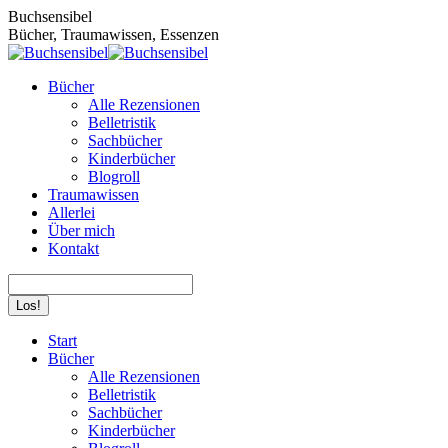
Zum
Buchsensibel
Inhalt
Bücher, Traumawissen, Essenzen
springen
Bücher
Alle Rezensionen
Belletristik
Sachbücher
Kinderbücher
Blogroll
Traumawissen
Allerlei
Über mich
Kontakt
Search:
Facebook
Instagram
Start
page
page
Bücher
opens
opens
Alle Rezensionen
in
in
Belletristik
new
new
Sachbücher
window
window
Kinderbücher