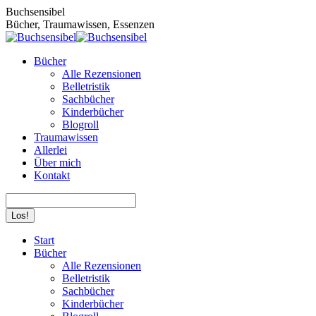
Zum
Buchsensibel
Inhalt
Bücher, Traumawissen, Essenzen
springen
Bücher
Alle Rezensionen
Belletristik
Sachbücher
Kinderbücher
Blogroll
Traumawissen
Allerlei
Über mich
Kontakt
Search:
Facebook
Instagram
Start
page
page
Bücher
opens
opens
Alle Rezensionen
in
in
Belletristik
new
new
Sachbücher
window
window
Kinderbücher