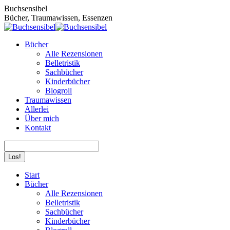
Zum
Buchsensibel
Inhalt
Bücher, Traumawissen, Essenzen
springen
Bücher
Alle Rezensionen
Belletristik
Sachbücher
Kinderbücher
Blogroll
Traumawissen
Allerlei
Über mich
Kontakt
Search:
Facebook
Instagram
Start
page
page
Bücher
opens
opens
Alle Rezensionen
in
in
Belletristik
new
new
Sachbücher
window
window
Kinderbücher